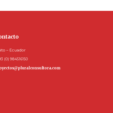
ontacto
ito – Ecuador
93 (0) 984516150
oyectos@pluralconsultora.com
inkedIn