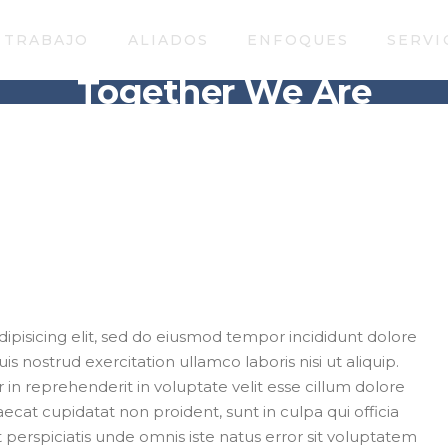
 TRABAJO
ALIADOS
ENFOQUES
SERVI
Together We Are
ipisicing elit, sed do eiusmod tempor incididunt dolore
 nostrud exercitation ullamco laboris nisi ut aliquip.
n reprehenderit in voluptate velit esse cillum dolore
aecat cupidatat non proident, sunt in culpa qui officia
 perspiciatis unde omnis iste natus error sit voluptatem