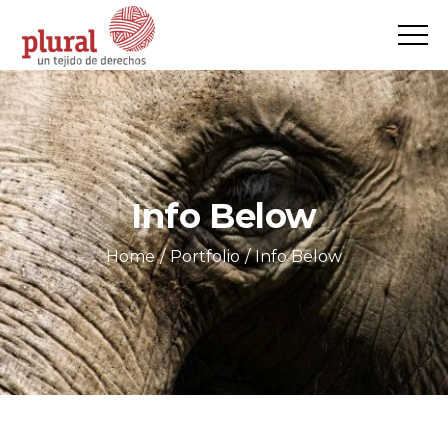
Info Below
Home
Portfolio
Info Below