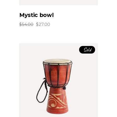
Mystic bowl
$
54.00
$
27.00
Original
Current
price
price
was:
is:
$54.00.
$27.00.
Sold