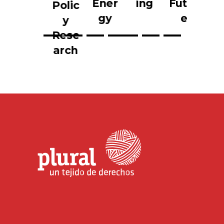
h
Ener
ing
Futur
Pat
Polic
gy
e
y
Rese
arch