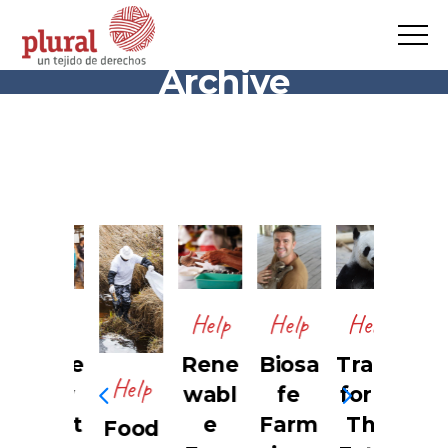
Archive
Help
Help
Help
Help
Hel
Plane
Rene
Biosa
Trans
A
Help
tary
wabl
fe
form
Nat
Healt
e
Farm
The
al
Food